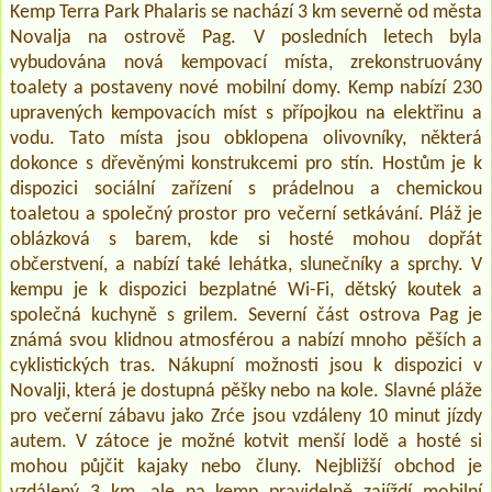
Kemp Terra Park Phalaris se nachází 3 km severně od města
Novalja na ostrově Pag. V posledních letech byla
vybudována nová kempovací místa, zrekonstruovány
toalety a postaveny nové mobilní domy. Kemp nabízí 230
upravených kempovacích míst s přípojkou na elektřinu a
vodu. Tato místa jsou obklopena olivovníky, některá
dokonce s dřevěnými konstrukcemi pro stín. Hostům je k
dispozici sociální zařízení s prádelnou a chemickou
toaletou a společný prostor pro večerní setkávání. Pláž je
oblázková s barem, kde si hosté mohou dopřát
občerstvení, a nabízí také lehátka, slunečníky a sprchy. V
kempu je k dispozici bezplatné Wi-Fi, dětský koutek a
společná kuchyně s grilem. Severní část ostrova Pag je
známá svou klidnou atmosférou a nabízí mnoho pěších a
cyklistických tras. Nákupní možnosti jsou k dispozici v
Novalji, která je dostupná pěšky nebo na kole. Slavné pláže
pro večerní zábavu jako Zrće jsou vzdáleny 10 minut jízdy
autem. V zátoce je možné kotvit menší lodě a hosté si
mohou půjčit kajaky nebo čluny. Nejbližší obchod je