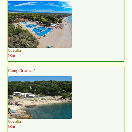
Novalja
5Km
Camp Drazica *
Novalja
6Km