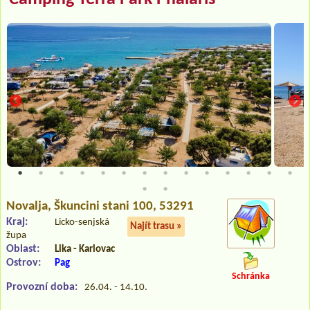
Novalja
, Škuncini stani 100, 53291
Kraj:
Licko-senjská
Najít trasu »
župa
Oblast:
Lika - Karlovac
Ostrov:
Pag
Schránka
Provozní doba:
26.04. - 14.10.