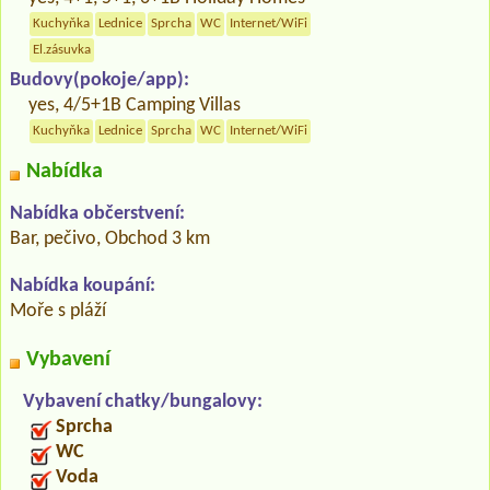
Kuchyňka
Lednice
Sprcha
WC
Internet/WiFi
El.zásuvka
Budovy(pokoje/app):
yes, 4/5+1B Camping Villas
Kuchyňka
Lednice
Sprcha
WC
Internet/WiFi
Nabídka
Nabídka občerstvení:
Bar, pečivo, Obchod 3 km
Nabídka koupání:
Moře s pláží
Vybavení
Vybavení chatky/bungalovy:
Sprcha
WC
Voda