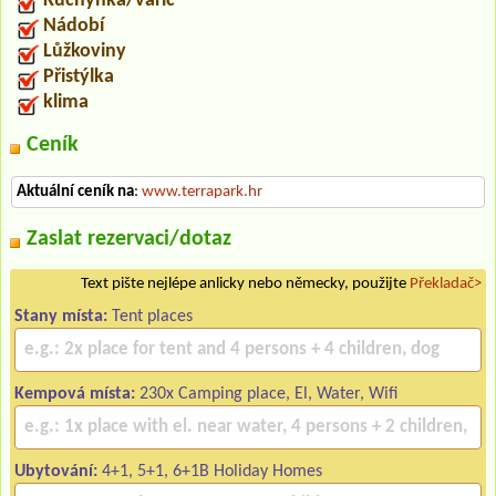
Kuchyňka/vařič
Nádobí
Lůžkoviny
Přistýlka
klima
Ceník
Aktuální ceník na
:
www.terrapark.hr
Zaslat rezervaci/dotaz
Text pište nejlépe anlicky nebo německy, použijte
Překladač>
Stany místa:
Tent places
Kempová místa:
230x Camping place, El, Water, Wifi
Ubytování:
4+1, 5+1, 6+1B Holiday Homes