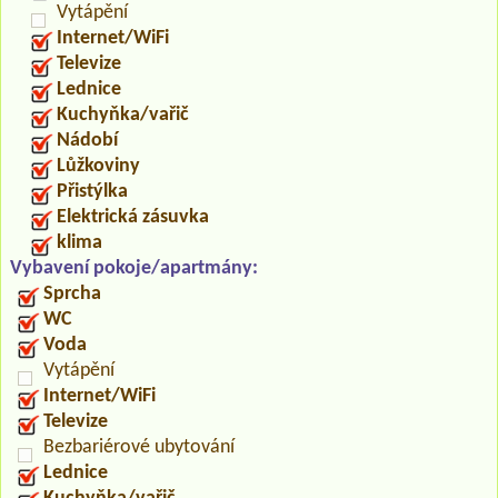
Vytápění
Internet/WiFi
Televize
Lednice
Kuchyňka/vařič
Nádobí
Lůžkoviny
Přistýlka
Elektrická zásuvka
klima
Vybavení pokoje/apartmány:
Sprcha
WC
Voda
Vytápění
Internet/WiFi
Televize
Bezbariérové ubytování
Lednice