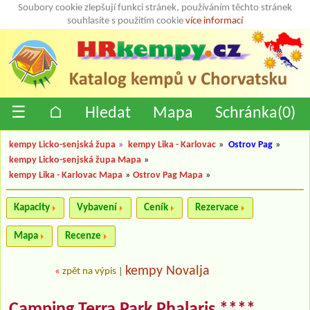
Soubory cookie zlepšují funkci stránek, používáním těchto stránek
souhlasíte s použitím cookie
více informací
☰
⌂
Hledat
Mapa
Schránka(
0
)
kempy Licko-senjská župa
»
kempy Lika - Karlovac
»
Ostrov Pag
»
kempy Licko-senjská župa Mapa
»
kempy Lika - Karlovac Mapa
»
Ostrov Pag Mapa
»
Kapacity
Vybavení
Ceník
Rezervace
Mapa
Recenze
kempy Novalja
«
zpět na výpis
|
Camping Terra Park Phalaris ****