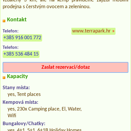
vzdálený 3 km, ale na kemp pravidelně zajíždí mobilní
prodejna s čerstvým ovocem a zeleninou.
Kontakt
www.terrapark.hr
»
Telefon:
+385 916 001 772
Telefon:
+385 536 484 15
Zaslat rezervaci/dotaz
Kapacity
Stany místa:
yes, Tent places
Kempová místa:
yes, 230x Camping place, El, Water,
Wifi
Bungalovy/Chatky:
yes, 4+1, 5+1, 6+1B Holiday Homes